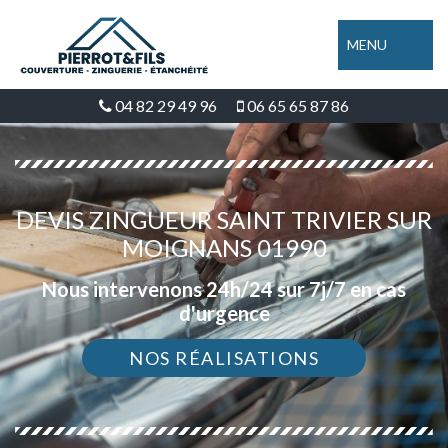
MENU
04 82 29 49 96
06 65 65 87 86
DEVIS ZINGUEUR SAINT TRIVIER SUR
MOIGNANS 01990
Nous intervenons 24h/24 sur 7j/7 en cas
d'urgence
NOS RÉALISATIONS