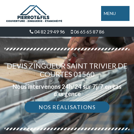
MENU
04 82 29 49 96
06 65 65 87 86
DEVIS ZINGUEUR SAINT TRIVIER DE
COURTES 01560
Nous intervenons 24h/24 sur 7j/7 en cas
d'urgence
NOS RÉALISATIONS