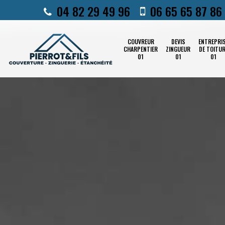
04 82 29 49 96
06 65 65 87 86
COUVREUR
DEVIS
ENTREPRI
CHARPENTIER
ZINGUEUR
DE TOITU
01
01
01