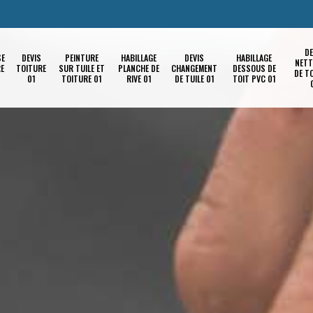
DE
SE
DEVIS
PEINTURE
HABILLAGE
DEVIS
HABILLAGE
NETT
RE
TOITURE
SUR TUILE ET
PLANCHE DE
CHANGEMENT
DESSOUS DE
DE T
01
TOITURE 01
RIVE 01
DE TUILE 01
TOIT PVC 01