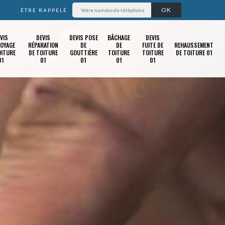
ÊTRE RAPPELÉ
VIS
DEVIS
DEVIS POSE
BÂCHAGE
DEVIS
OYAGE
RÉPARATION
DE
DE
FUITE DE
REHAUSSEMENT
OITURE
DE TOITURE
GOUTTIÈRE
TOITURE
TOITURE
DE TOITURE 01
01
01
01
01
01