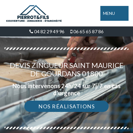
MENU
04 82 29 49 96
06 65 65 87 86
DEVIS ZINGUEUR SAINT MAURICE
DE GOURDANS 01800
Nous intervenons 24h/24 sur 7j/7 en cas
d'urgence
NOS RÉALISATIONS