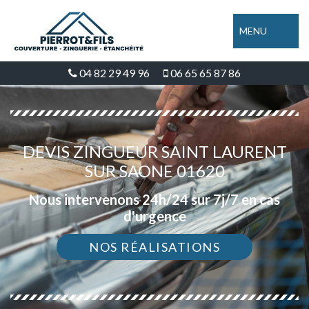
MENU
04 82 29 49 96
06 65 65 87 86
DEVIS ZINGUEUR SAINT LAURENT
SUR SAONE 01620
Nous intervenons 24h/24 sur 7j/7 en cas
d'urgence
NOS RÉALISATIONS