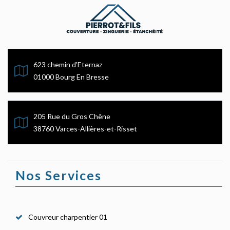
623 chemin d'Eternaz
01000 Bourg En Bresse
205 Rue du Gros Chêne
38760 Varces-Allières-et-Risset
Nos Services
Couvreur charpentier 01