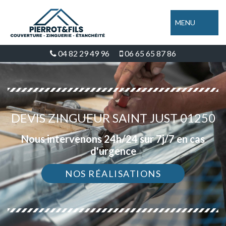
MENU
04 82 29 49 96
06 65 65 87 86
DEVIS ZINGUEUR SAINT JUST 01250
Nous intervenons 24h/24 sur 7j/7 en cas
d'urgence
NOS RÉALISATIONS