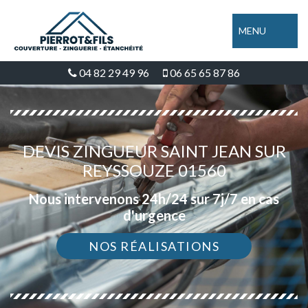
MENU
04 82 29 49 96
06 65 65 87 86
DEVIS ZINGUEUR SAINT JEAN SUR
REYSSOUZE 01560
Nous intervenons 24h/24 sur 7j/7 en cas
d'urgence
NOS RÉALISATIONS