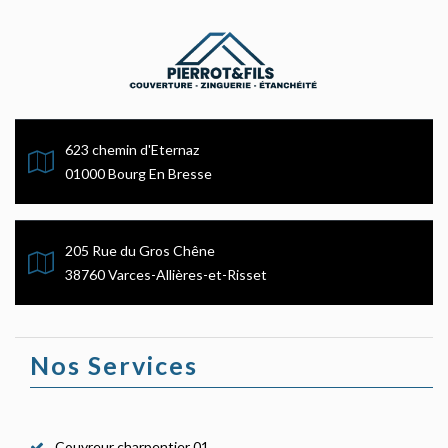
623 chemin d'Eternaz
01000 Bourg En Bresse
205 Rue du Gros Chêne
38760 Varces-Allières-et-Risset
Nos Services
Couvreur charpentier 01