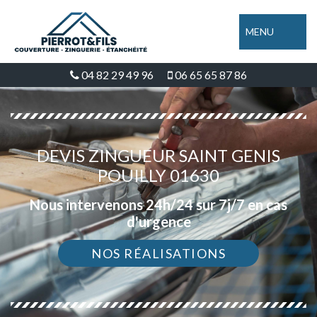
MENU
04 82 29 49 96
06 65 65 87 86
DEVIS ZINGUEUR SAINT GENIS
POUILLY 01630
Nous intervenons 24h/24 sur 7j/7 en cas
d'urgence
NOS RÉALISATIONS