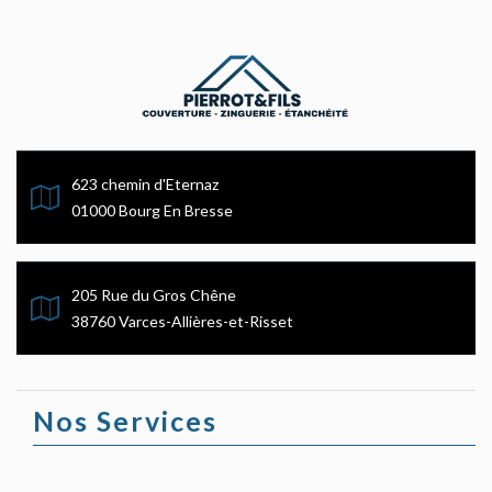
623 chemin d'Eternaz
01000 Bourg En Bresse
205 Rue du Gros Chêne
38760 Varces-Allières-et-Risset
Nos Services