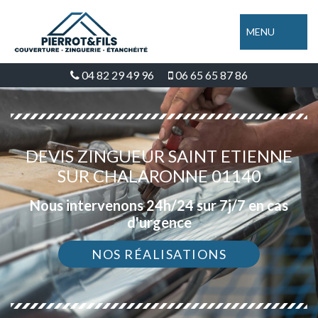
MENU
04 82 29 49 96
06 65 65 87 86
DEVIS ZINGUEUR SAINT ETIENNE
SUR CHALARONNE 01140
Nous intervenons 24h/24 sur 7j/7 en cas
d'urgence
NOS RÉALISATIONS