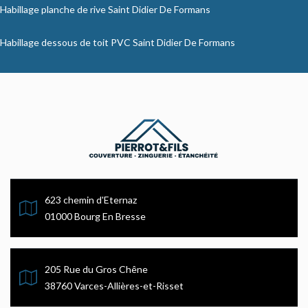
Habillage planche de rive Saint Didier De Formans
Habillage dessous de toit PVC Saint Didier De Formans
623 chemin d'Eternaz
01000 Bourg En Bresse
205 Rue du Gros Chêne
38760 Varces-Allières-et-Risset