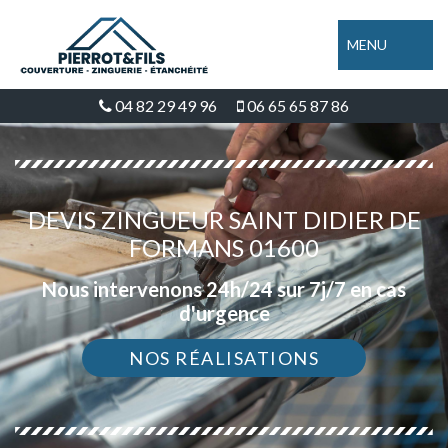
MENU
04 82 29 49 96
06 65 65 87 86
DEVIS ZINGUEUR SAINT DIDIER DE
FORMANS 01600
Nous intervenons 24h/24 sur 7j/7 en cas
d'urgence
NOS RÉALISATIONS