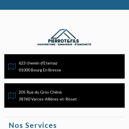
623 chemin d'Eternaz
01000 Bourg En Bresse
205 Rue du Gros Chêne
38760 Varces-Allières-et-Risset
Nos Services