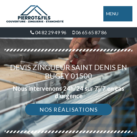
MENU
04 82 29 49 96
06 65 65 87 86
DEVIS ZINGUEUR SAINT DENIS EN
BUGEY 01500
Nous intervenons 24h/24 sur 7j/7 en cas
d'urgence
NOS RÉALISATIONS