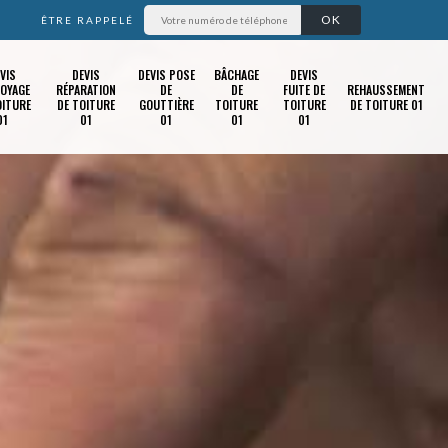
ÊTRE RAPPELÉ
VIS
DEVIS
DEVIS POSE
BÂCHAGE
DEVIS
OYAGE
RÉPARATION
DE
DE
FUITE DE
REHAUSSEMENT
OITURE
DE TOITURE
GOUTTIÈRE
TOITURE
TOITURE
DE TOITURE 01
01
01
01
01
01