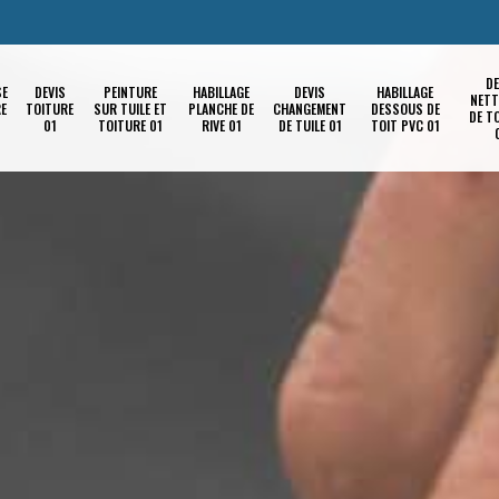
DE
SE
DEVIS
PEINTURE
HABILLAGE
DEVIS
HABILLAGE
NETT
RE
TOITURE
SUR TUILE ET
PLANCHE DE
CHANGEMENT
DESSOUS DE
DE T
01
TOITURE 01
RIVE 01
DE TUILE 01
TOIT PVC 01