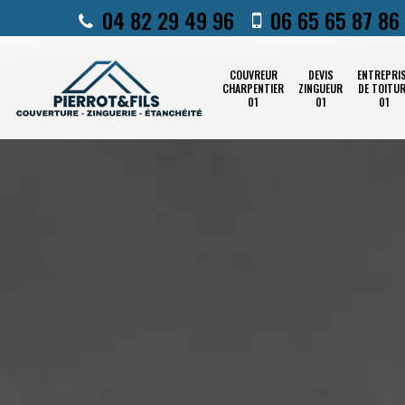
04 82 29 49 96
06 65 65 87 86
COUVREUR
DEVIS
ENTREPRI
CHARPENTIER
ZINGUEUR
DE TOITU
01
01
01