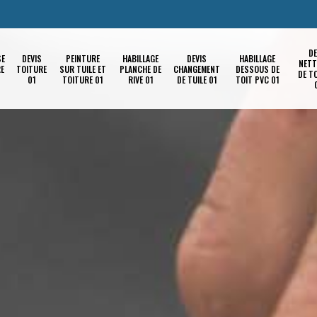
DE
SE
DEVIS
PEINTURE
HABILLAGE
DEVIS
HABILLAGE
NETT
RE
TOITURE
SUR TUILE ET
PLANCHE DE
CHANGEMENT
DESSOUS DE
DE T
01
TOITURE 01
RIVE 01
DE TUILE 01
TOIT PVC 01