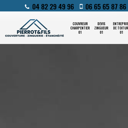
04 82 29 49 96
06 65 65 87 86
COUVREUR
DEVIS
ENTREPRI
CHARPENTIER
ZINGUEUR
DE TOITU
01
01
01