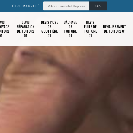
ÊTRE RAPPELÉ
VIS
DEVIS
DEVIS POSE
BÂCHAGE
DEVIS
OYAGE
RÉPARATION
DE
DE
FUITE DE
REHAUSSEMENT
OITURE
DE TOITURE
GOUTTIÈRE
TOITURE
TOITURE
DE TOITURE 01
01
01
01
01
01