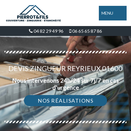
MENU
04 82 29 49 96
06 65 65 87 86
DEVIS ZINGUEUR REYRIEUX 01600
Nous intervenons 24h/24 sur 7j/7 en cas
d'urgence
NOS RÉALISATIONS