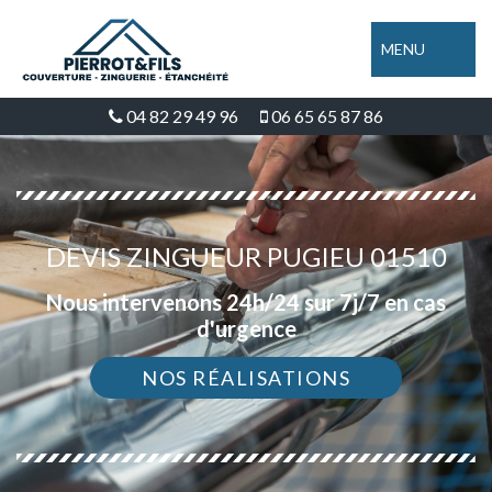
MENU
04 82 29 49 96
06 65 65 87 86
DEVIS ZINGUEUR PUGIEU 01510
Nous intervenons 24h/24 sur 7j/7 en cas
d'urgence
NOS RÉALISATIONS