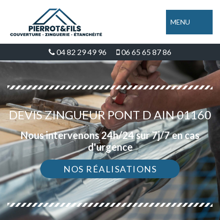
MENU
04 82 29 49 96
06 65 65 87 86
DEVIS ZINGUEUR PONT D AIN 01160
Nous intervenons 24h/24 sur 7j/7 en cas
d'urgence
NOS RÉALISATIONS