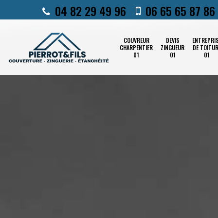
04 82 29 49 96
06 65 65 87 86
COUVREUR
DEVIS
ENTREPRI
CHARPENTIER
ZINGUEUR
DE TOITU
01
01
01