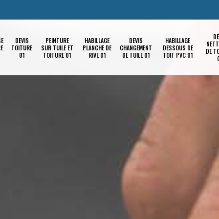
DE
SE
DEVIS
PEINTURE
HABILLAGE
DEVIS
HABILLAGE
NETT
RE
TOITURE
SUR TUILE ET
PLANCHE DE
CHANGEMENT
DESSOUS DE
DE T
01
TOITURE 01
RIVE 01
DE TUILE 01
TOIT PVC 01