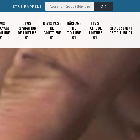
ÊTRE RAPPELÉ
VIS
DEVIS
DEVIS POSE
BÂCHAGE
DEVIS
OYAGE
RÉPARATION
DE
DE
FUITE DE
REHAUSSEMENT
OITURE
DE TOITURE
GOUTTIÈRE
TOITURE
TOITURE
DE TOITURE 01
01
01
01
01
01