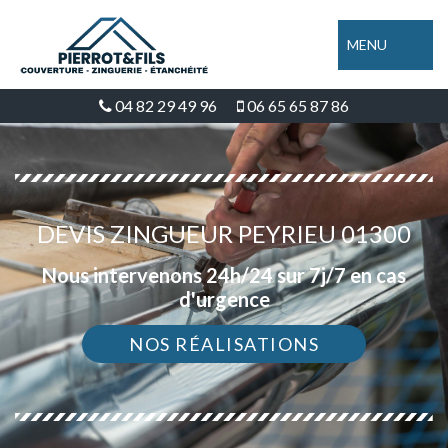
MENU
04 82 29 49 96
06 65 65 87 86
DEVIS ZINGUEUR PEYRIEU 01300
Nous intervenons 24h/24 sur 7j/7 en cas
d'urgence
NOS RÉALISATIONS