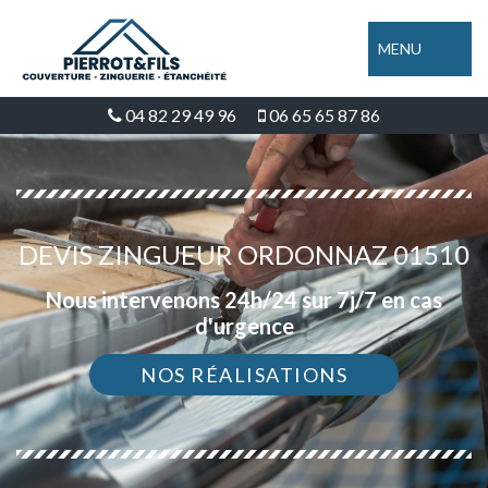
MENU
04 82 29 49 96
06 65 65 87 86
DEVIS ZINGUEUR ORDONNAZ 01510
Nous intervenons 24h/24 sur 7j/7 en cas
d'urgence
NOS RÉALISATIONS