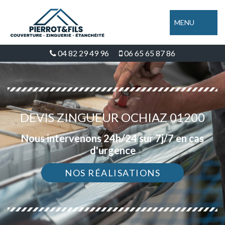
MENU
04 82 29 49 96
06 65 65 87 86
DEVIS ZINGUEUR OCHIAZ 01200
Nous intervenons 24h/24 sur 7j/7 en cas
d'urgence
NOS RÉALISATIONS