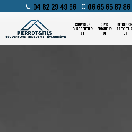
04 82 29 49 96
06 65 65 87 86
COUVREUR
DEVIS
ENTREPRI
CHARPENTIER
ZINGUEUR
DE TOITU
01
01
01