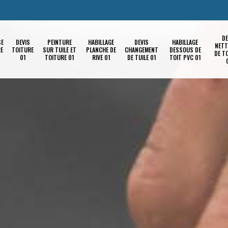
DE
SE
DEVIS
PEINTURE
HABILLAGE
DEVIS
HABILLAGE
NETT
RE
TOITURE
SUR TUILE ET
PLANCHE DE
CHANGEMENT
DESSOUS DE
DE T
01
TOITURE 01
RIVE 01
DE TUILE 01
TOIT PVC 01