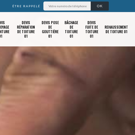
ÊTRE RAPPELÉ
VIS
DEVIS
DEVIS POSE
BÂCHAGE
DEVIS
OYAGE
RÉPARATION
DE
DE
FUITE DE
REHAUSSEMENT
OITURE
DE TOITURE
GOUTTIÈRE
TOITURE
TOITURE
DE TOITURE 01
01
01
01
01
01