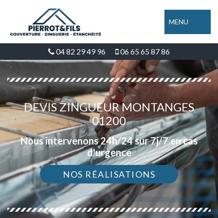
MENU
04 82 29 49 96
06 65 65 87 86
DEVIS ZINGUEUR MONTANGES
01200
Nous intervenons 24h/24 sur 7j/7 en cas
d'urgence
NOS RÉALISATIONS