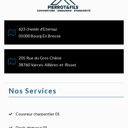
623 chemin d'Eternaz
01000 Bourg En Bresse
205 Rue du Gros Chêne
38760 Varces-Allières-et-Risset
Nos Services
Couvreur charpentier 01
Devis zingueur 01