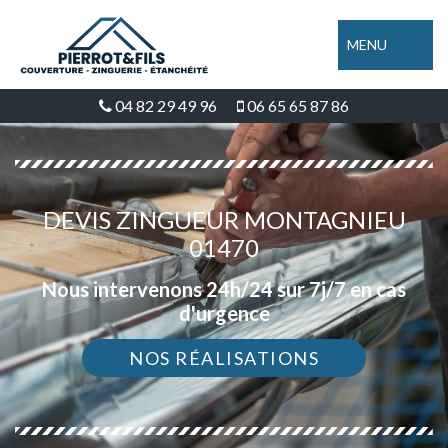
MENU
04 82 29 49 96
06 65 65 87 86
DEVIS ZINGUEUR MONTAGNIEU
01470
Nous intervenons 24h/24 sur 7j/7 en cas
d'urgence
NOS RÉALISATIONS