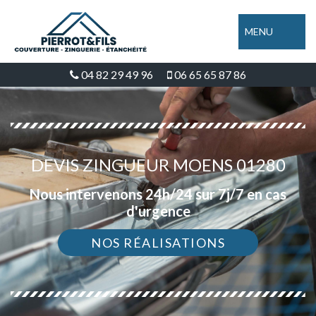
MENU
04 82 29 49 96
06 65 65 87 86
DEVIS ZINGUEUR MOENS 01280
Nous intervenons 24h/24 sur 7j/7 en cas
d'urgence
NOS RÉALISATIONS