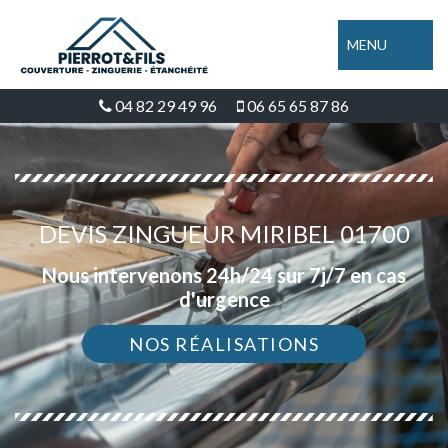
MENU
04 82 29 49 96
06 65 65 87 86
DEVIS ZINGUEUR MIRIBEL 01700
Nous intervenons 24h/24 sur 7j/7 en cas
d'urgence
NOS RÉALISATIONS