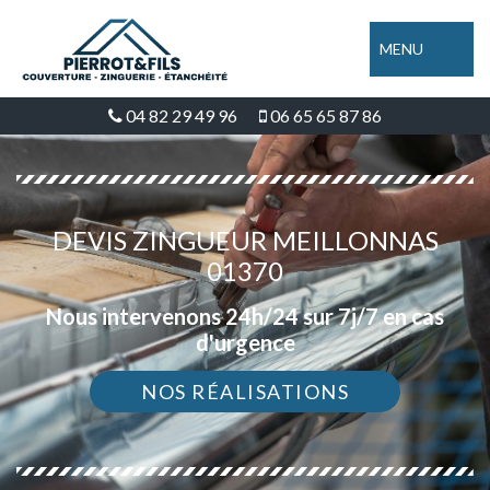
MENU
04 82 29 49 96
06 65 65 87 86
DEVIS ZINGUEUR MEILLONNAS
01370
Nous intervenons 24h/24 sur 7j/7 en cas
d'urgence
NOS RÉALISATIONS