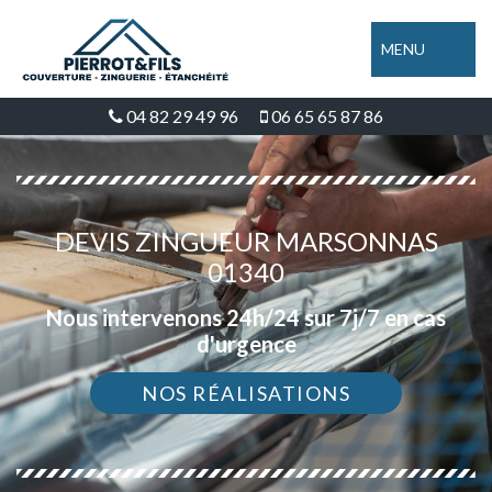
MENU
04 82 29 49 96
06 65 65 87 86
DEVIS ZINGUEUR MARSONNAS
01340
Nous intervenons 24h/24 sur 7j/7 en cas
d'urgence
NOS RÉALISATIONS