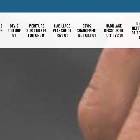
DE
SE
DEVIS
PEINTURE
HABILLAGE
DEVIS
HABILLAGE
NETT
RE
TOITURE
SUR TUILE ET
PLANCHE DE
CHANGEMENT
DESSOUS DE
DE T
01
TOITURE 01
RIVE 01
DE TUILE 01
TOIT PVC 01