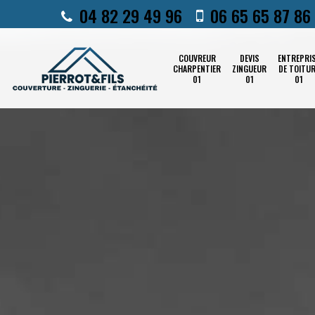
04 82 29 49 96
06 65 65 87 86
COUVREUR
DEVIS
ENTREPRI
CHARPENTIER
ZINGUEUR
DE TOITU
01
01
01