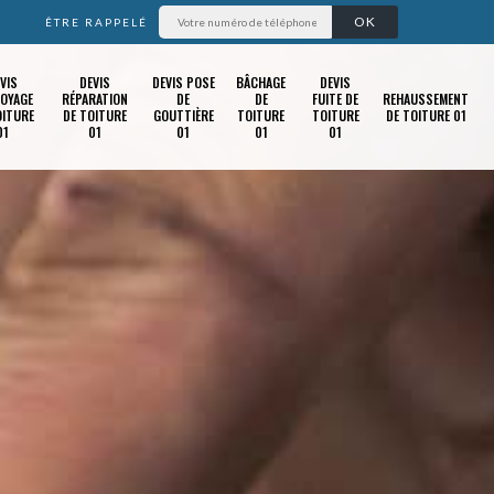
ÊTRE RAPPELÉ
VIS
DEVIS
DEVIS POSE
BÂCHAGE
DEVIS
OYAGE
RÉPARATION
DE
DE
FUITE DE
REHAUSSEMENT
OITURE
DE TOITURE
GOUTTIÈRE
TOITURE
TOITURE
DE TOITURE 01
01
01
01
01
01