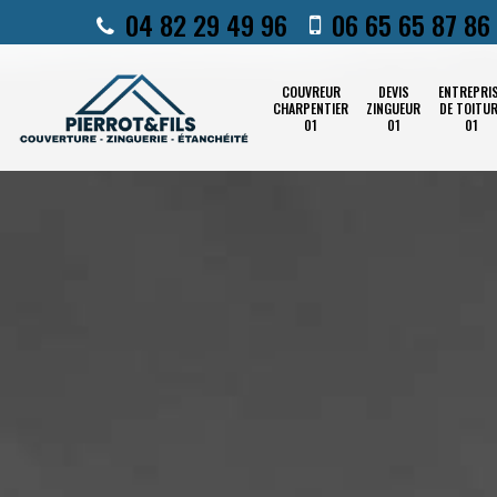
04 82 29 49 96
06 65 65 87 86
COUVREUR
DEVIS
ENTREPRI
CHARPENTIER
ZINGUEUR
DE TOITU
01
01
01