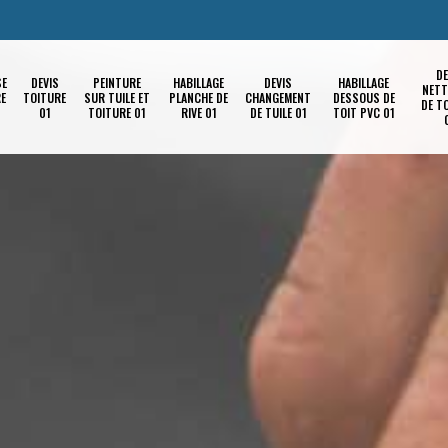
DE
SE
DEVIS
PEINTURE
HABILLAGE
DEVIS
HABILLAGE
NETT
RE
TOITURE
SUR TUILE ET
PLANCHE DE
CHANGEMENT
DESSOUS DE
DE T
01
TOITURE 01
RIVE 01
DE TUILE 01
TOIT PVC 01