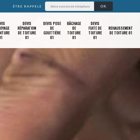
ÊTRE RAPPELÉ
VIS
DEVIS
DEVIS POSE
BÂCHAGE
DEVIS
OYAGE
RÉPARATION
DE
DE
FUITE DE
REHAUSSEMENT
OITURE
DE TOITURE
GOUTTIÈRE
TOITURE
TOITURE
DE TOITURE 01
01
01
01
01
01