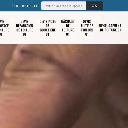
ÊTRE RAPPELÉ
VIS
DEVIS
DEVIS POSE
BÂCHAGE
DEVIS
OYAGE
RÉPARATION
DE
DE
FUITE DE
REHAUSSEMENT
OITURE
DE TOITURE
GOUTTIÈRE
TOITURE
TOITURE
DE TOITURE 01
01
01
01
01
01