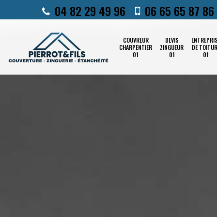
04 82 29 49 96
06 65 65 87 86
COUVREUR
DEVIS
ENTREPRI
CHARPENTIER
ZINGUEUR
DE TOITU
01
01
01