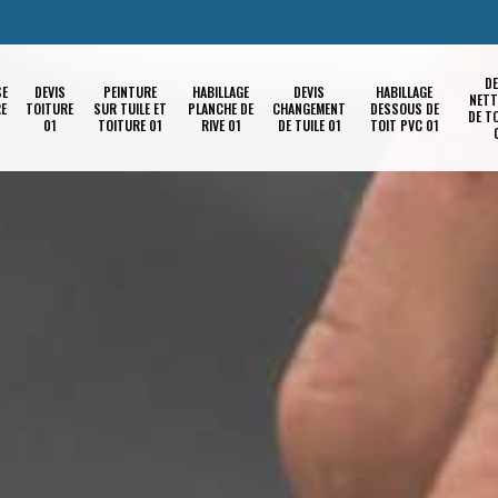
DE
SE
DEVIS
PEINTURE
HABILLAGE
DEVIS
HABILLAGE
NETT
RE
TOITURE
SUR TUILE ET
PLANCHE DE
CHANGEMENT
DESSOUS DE
DE T
01
TOITURE 01
RIVE 01
DE TUILE 01
TOIT PVC 01