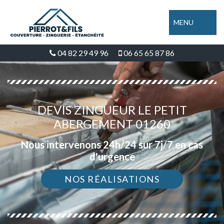
MENU
04 82 29 49 96
06 65 65 87 86
DEVIS ZINGUEUR LE PETIT
ABERGEMENT 01260
Nous intervenons 24h/24 sur 7j/7 en cas
d'urgence
NOS RÉALISATIONS