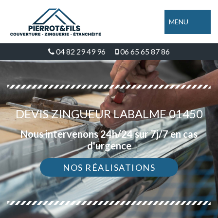
MENU
04 82 29 49 96
06 65 65 87 86
DEVIS ZINGUEUR LABALME 01450
Nous intervenons 24h/24 sur 7j/7 en cas
d'urgence
NOS RÉALISATIONS