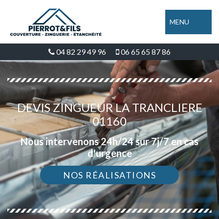
MENU
04 82 29 49 96
06 65 65 87 86
DEVIS ZINGUEUR LA TRANCLIERE
01160
Nous intervenons 24h/24 sur 7j/7 en cas
d'urgence
NOS RÉALISATIONS