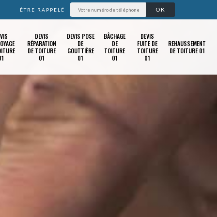
ÊTRE RAPPELÉ
VIS
DEVIS
DEVIS POSE
BÂCHAGE
DEVIS
OYAGE
RÉPARATION
DE
DE
FUITE DE
REHAUSSEMENT
OITURE
DE TOITURE
GOUTTIÈRE
TOITURE
TOITURE
DE TOITURE 01
01
01
01
01
01