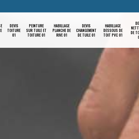
DE
SE
DEVIS
PEINTURE
HABILLAGE
DEVIS
HABILLAGE
NETT
RE
TOITURE
SUR TUILE ET
PLANCHE DE
CHANGEMENT
DESSOUS DE
DE T
01
TOITURE 01
RIVE 01
DE TUILE 01
TOIT PVC 01