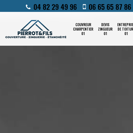
04 82 29 49 96
06 65 65 87 86
COUVREUR
DEVIS
ENTREPRI
CHARPENTIER
ZINGUEUR
DE TOITU
01
01
01