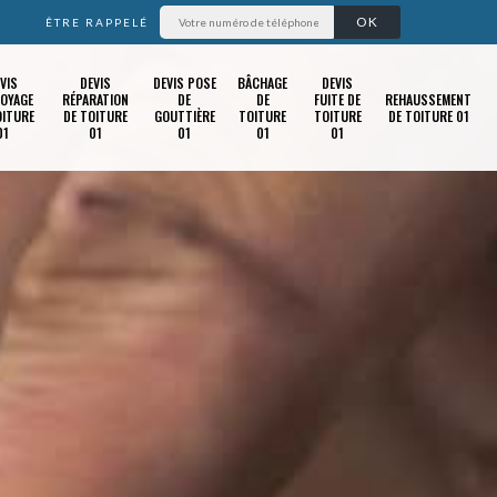
ÊTRE RAPPELÉ
VIS
DEVIS
DEVIS POSE
BÂCHAGE
DEVIS
OYAGE
RÉPARATION
DE
DE
FUITE DE
REHAUSSEMENT
OITURE
DE TOITURE
GOUTTIÈRE
TOITURE
TOITURE
DE TOITURE 01
01
01
01
01
01