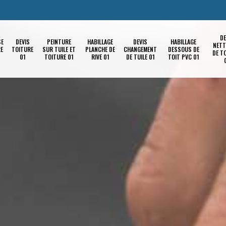
DE
SE
DEVIS
PEINTURE
HABILLAGE
DEVIS
HABILLAGE
NETT
RE
TOITURE
SUR TUILE ET
PLANCHE DE
CHANGEMENT
DESSOUS DE
DE T
01
TOITURE 01
RIVE 01
DE TUILE 01
TOIT PVC 01