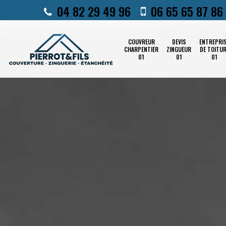
04 82 29 49 96
06 65 65 87 86
COUVREUR
DEVIS
ENTREPRI
CHARPENTIER
ZINGUEUR
DE TOITU
01
01
01