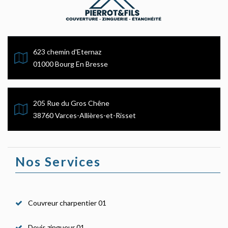
623 chemin d'Eternaz
01000 Bourg En Bresse
205 Rue du Gros Chêne
38760 Varces-Allières-et-Risset
Nos Services
Couvreur charpentier 01
Devis zingueur 01