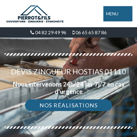
MENU
04 82 29 49 96
06 65 65 87 86
DEVIS ZINGUEUR HOSTIAS 01110
Nous intervenons 24h/24 sur 7j/7 en cas
d'urgence
NOS RÉALISATIONS