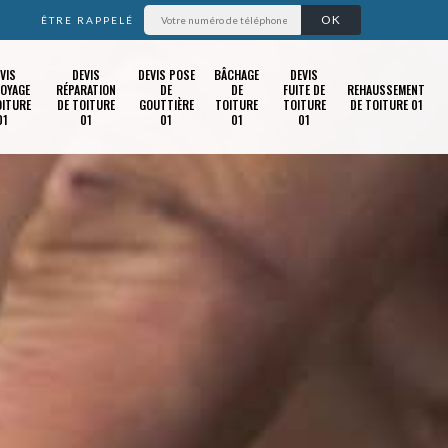
ÊTRE RAPPELÉ
VIS
DEVIS
DEVIS POSE
BÂCHAGE
DEVIS
OYAGE
RÉPARATION
DE
DE
FUITE DE
REHAUSSEMENT
OITURE
DE TOITURE
GOUTTIÈRE
TOITURE
TOITURE
DE TOITURE 01
01
01
01
01
01