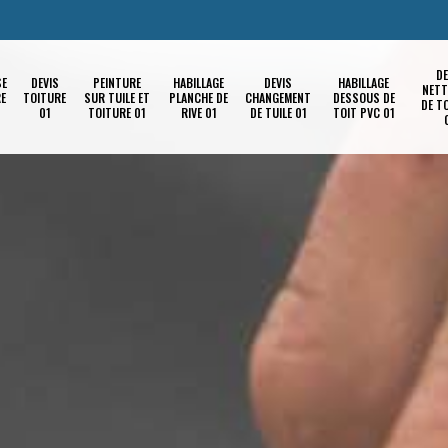
DE
SE
DEVIS
PEINTURE
HABILLAGE
DEVIS
HABILLAGE
NETT
RE
TOITURE
SUR TUILE ET
PLANCHE DE
CHANGEMENT
DESSOUS DE
DE T
01
TOITURE 01
RIVE 01
DE TUILE 01
TOIT PVC 01