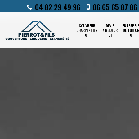
04 82 29 49 96
06 65 65 87 86
COUVREUR
DEVIS
ENTREPRI
CHARPENTIER
ZINGUEUR
DE TOITU
01
01
01