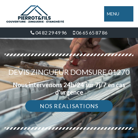
MENU
04 82 29 49 96
06 65 65 87 86
DEVIS ZINGUEUR DOMSURE 01270
Nous intervenons 24h/24 sur 7j/7 en cas
d'urgence
NOS RÉALISATIONS