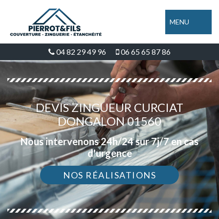
MENU
04 82 29 49 96
06 65 65 87 86
DEVIS ZINGUEUR CURCIAT
DONGALON 01560
Nous intervenons 24h/24 sur 7j/7 en cas
d'urgence
NOS RÉALISATIONS