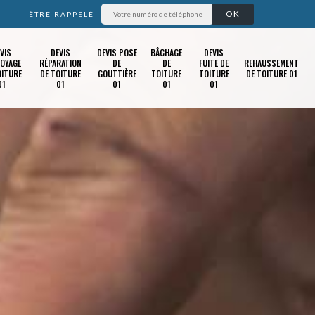
ÊTRE RAPPELÉ
VIS
DEVIS
DEVIS POSE
BÂCHAGE
DEVIS
OYAGE
RÉPARATION
DE
DE
FUITE DE
REHAUSSEMENT
OITURE
DE TOITURE
GOUTTIÈRE
TOITURE
TOITURE
DE TOITURE 01
01
01
01
01
01