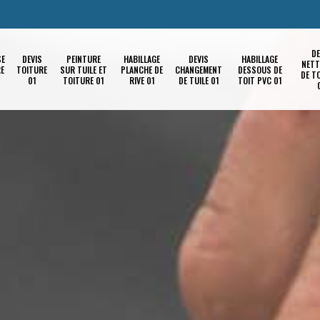
DE
SE
DEVIS
PEINTURE
HABILLAGE
DEVIS
HABILLAGE
NETT
RE
TOITURE
SUR TUILE ET
PLANCHE DE
CHANGEMENT
DESSOUS DE
DE T
01
TOITURE 01
RIVE 01
DE TUILE 01
TOIT PVC 01