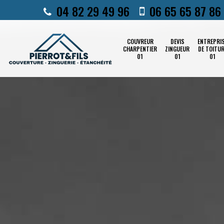
04 82 29 49 96
06 65 65 87 86
COUVREUR
DEVIS
ENTREPRI
CHARPENTIER
ZINGUEUR
DE TOITU
01
01
01