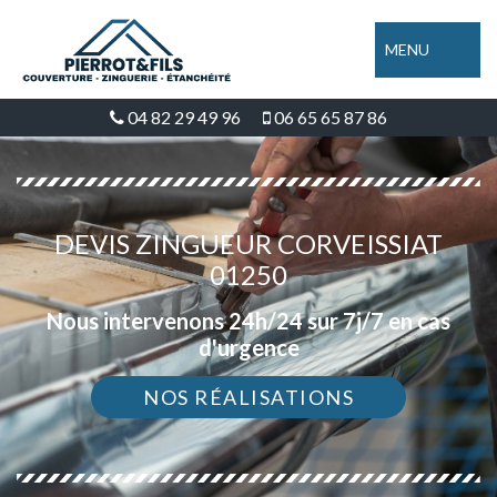
MENU
04 82 29 49 96
06 65 65 87 86
DEVIS ZINGUEUR CORVEISSIAT
01250
Nous intervenons 24h/24 sur 7j/7 en cas
d'urgence
NOS RÉALISATIONS