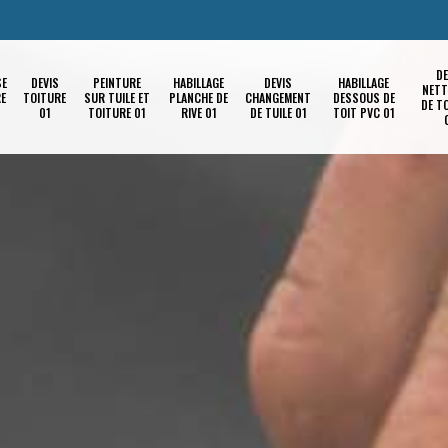
DE
SE
DEVIS
PEINTURE
HABILLAGE
DEVIS
HABILLAGE
NETT
RE
TOITURE
SUR TUILE ET
PLANCHE DE
CHANGEMENT
DESSOUS DE
DE T
01
TOITURE 01
RIVE 01
DE TUILE 01
TOIT PVC 01