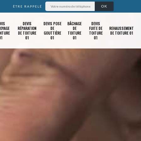
ÊTRE RAPPELÉ
VIS
DEVIS
DEVIS POSE
BÂCHAGE
DEVIS
OYAGE
RÉPARATION
DE
DE
FUITE DE
REHAUSSEMENT
OITURE
DE TOITURE
GOUTTIÈRE
TOITURE
TOITURE
DE TOITURE 01
01
01
01
01
01