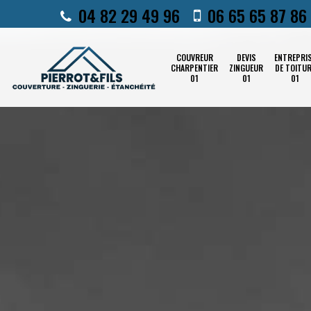
04 82 29 49 96
06 65 65 87 86
COUVREUR
DEVIS
ENTREPRI
CHARPENTIER
ZINGUEUR
DE TOITU
01
01
01