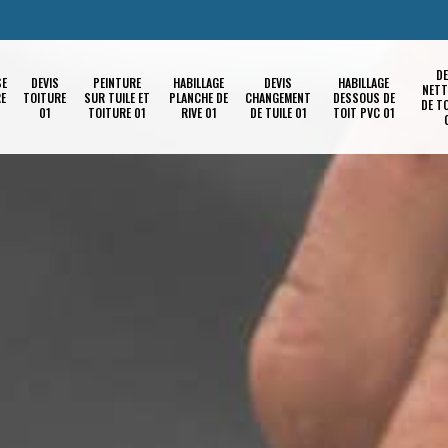
DE
SE
DEVIS
PEINTURE
HABILLAGE
DEVIS
HABILLAGE
NETT
RE
TOITURE
SUR TUILE ET
PLANCHE DE
CHANGEMENT
DESSOUS DE
DE T
01
TOITURE 01
RIVE 01
DE TUILE 01
TOIT PVC 01