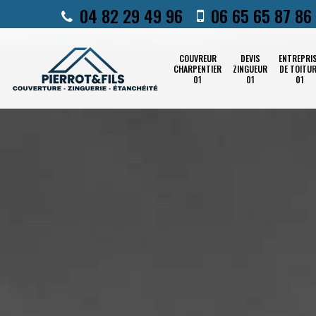
04 82 29 49 96
06 65 65 87 86
COUVREUR
DEVIS
ENTREPRI
CHARPENTIER
ZINGUEUR
DE TOITU
01
01
01