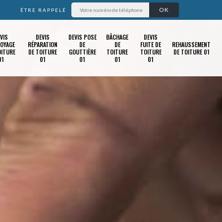
ÊTRE RAPPELÉ
VIS
DEVIS
DEVIS POSE
BÂCHAGE
DEVIS
OYAGE
RÉPARATION
DE
DE
FUITE DE
REHAUSSEMENT
OITURE
DE TOITURE
GOUTTIÈRE
TOITURE
TOITURE
DE TOITURE 01
01
01
01
01
01