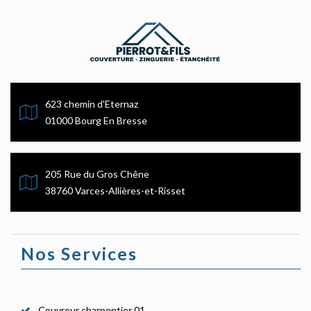
623 chemin d'Eternaz
01000 Bourg En Bresse
205 Rue du Gros Chêne
38760 Varces-Allières-et-Risset
Nos Services
Couvreur charpentier 01