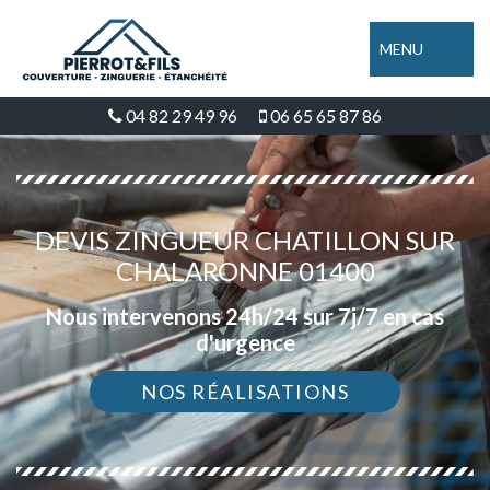
MENU
04 82 29 49 96
06 65 65 87 86
DEVIS ZINGUEUR CHATILLON SUR
CHALARONNE 01400
Nous intervenons 24h/24 sur 7j/7 en cas
d'urgence
NOS RÉALISATIONS