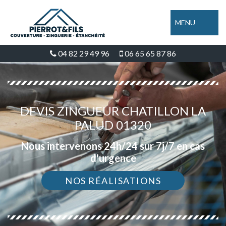
MENU
04 82 29 49 96
06 65 65 87 86
DEVIS ZINGUEUR CHATILLON LA
PALUD 01320
Nous intervenons 24h/24 sur 7j/7 en cas
d'urgence
NOS RÉALISATIONS