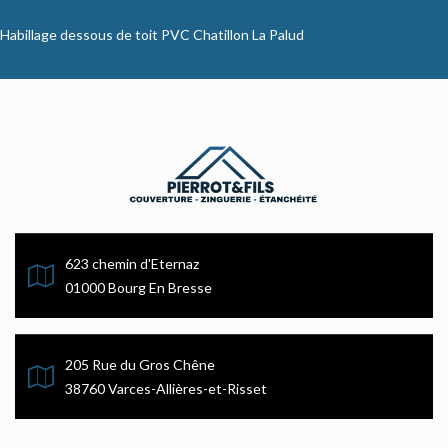
Habillage dessous de toit PVC Chatillon La Palud
623 chemin d'Eternaz
01000 Bourg En Bresse
205 Rue du Gros Chêne
38760 Varces-Allières-et-Risset