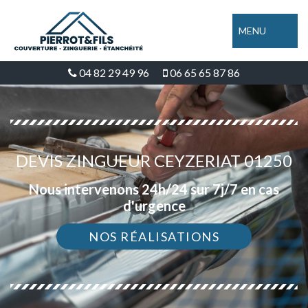
MENU
04 82 29 49 96
06 65 65 87 86
DEVIS ZINGUEUR CEYZERIAT 01250
Nous intervenons 24h/24 sur 7j/7 en cas
d'urgence
NOS RÉALISATIONS