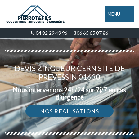
MENU
04 82 29 49 96
06 65 65 87 86
DEVIS ZINGUEUR CERN SITE DE
PREVESSIN 01630
Nous intervenons 24h/24 sur 7j/7 en cas
d'urgence
NOS RÉALISATIONS