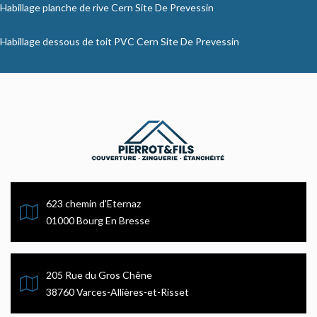
Habillage planche de rive Cern Site De Prevessin
Habillage dessous de toit PVC Cern Site De Prevessin
623 chemin d'Eternaz
01000 Bourg En Bresse
205 Rue du Gros Chêne
38760 Varces-Allières-et-Risset