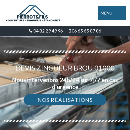
MENU
04 82 29 49 96
06 65 65 87 86
DEVIS ZINGUEUR BROU 01000
Nous intervenons 24h/24 sur 7j/7 en cas
d'urgence
NOS RÉALISATIONS