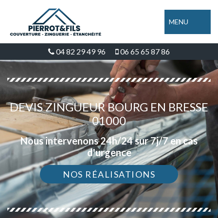
MENU
04 82 29 49 96
06 65 65 87 86
DEVIS ZINGUEUR BOURG EN BRESSE
01000
Nous intervenons 24h/24 sur 7j/7 en cas
d'urgence
NOS RÉALISATIONS