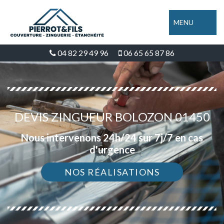
MENU
04 82 29 49 96
06 65 65 87 86
DEVIS ZINGUEUR BOLOZON 01450
Nous intervenons 24h/24 sur 7j/7 en cas
d'urgence
NOS RÉALISATIONS